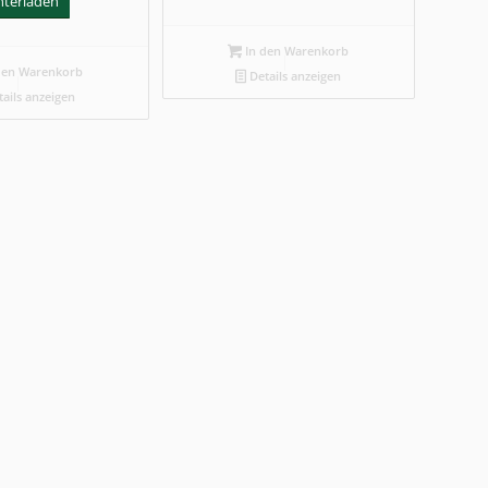
nterladen
In den Warenkorb
den Warenkorb
Details anzeigen
ails anzeigen