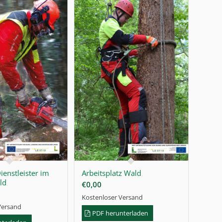
ienstleister im
Arbeitsplatz Wald
ld
€
0,00
Kostenloser Versand
Versand
PDF herunterladen