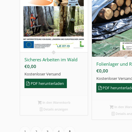
Sicheres Arbeiten im Wald
Folienlager und 
€
0,00
€
0,00
Kostenloser Versand
Kostenloser Versan
PDF herunterladen
PDF herunterla
In den Warenkorb
In den War
Details anzeigen
Details an
1
2
3
4
5