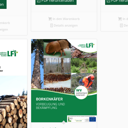
PDF herunterladen
PDF heru
den
In den Warenkorb
In 
enkorb
Details anzeigen
Det
zeigen