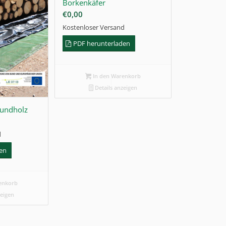
Borkenkäfer
€
0,00
Kostenloser Versand
PDF herunterladen
In den Warenkorb
Details anzeigen
Rundholz
d
den
enkorb
zeigen