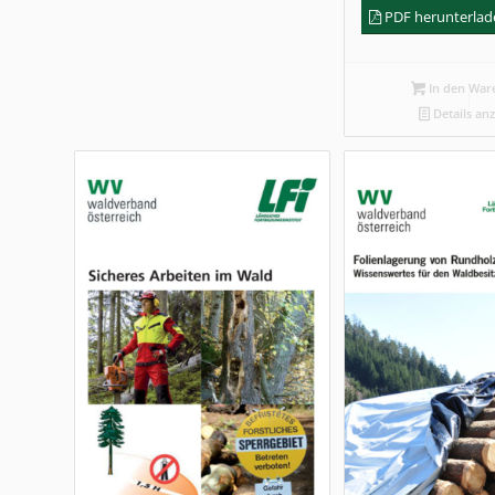
PDF herunterla
In den War
Details an