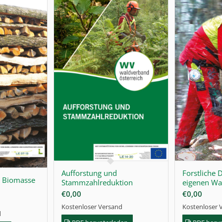
Aufforstung und
Forstliche D
– Biomasse
Stammzahlreduktion
eigenen Wa
€
0,00
€
0,00
Kostenloser Versand
Kostenloser 
d