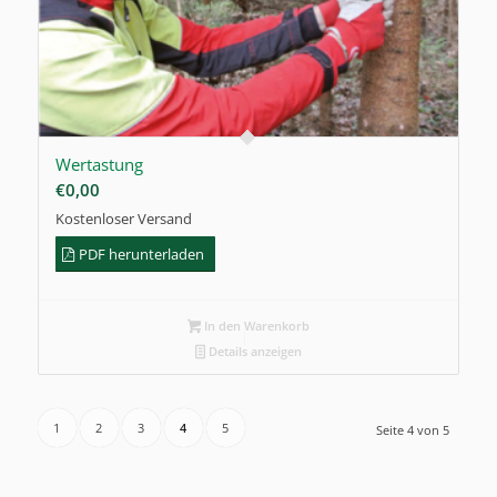
Wertastung
€
0,00
Kostenloser Versand
PDF herunterladen
In den Warenkorb
Details anzeigen
1
2
3
4
5
Seite 4 von 5