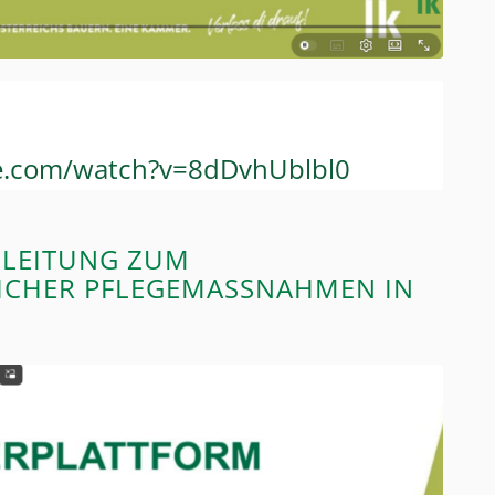
e.com/watch?v=8dDvhUblbl0
NLEITUNG ZUM
HER PFLEGEMASSNAHMEN IN D