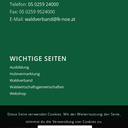
Telefon:
05 0259 24000
Fax: 05 0259 9524000
E-Mail:
waldverband@lk-noe.at
WICHTIGE SEITEN
Ausbildung
Holzvermarktung
Waldverband
Waldwirtschaftsgemeinschaften
Webshop
Diese Seite verwendet Cookies. Mit der Weiternutzung der Seite,
stimmst du die Verwendung von Cookies zu.
© Copyright -
Waldverband NÖ
Umsetzung RAUREIF WEB & IT