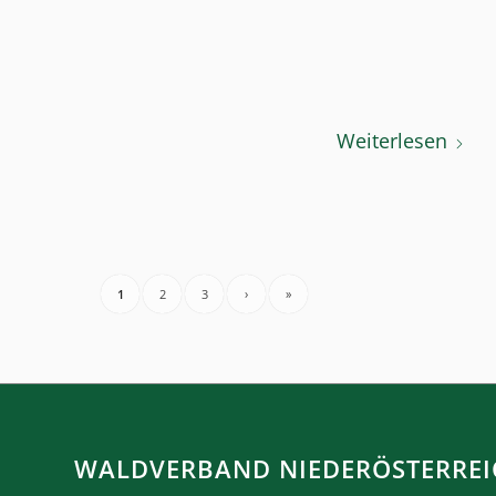
Weiterlesen
1
2
3
›
»
WALDVERBAND NIEDERÖSTERREI