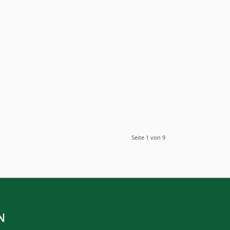
Seite 1 von 9
N