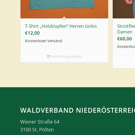
T-Shirt „Holzklopfen“ Herren türkis
Strickfl
Damen
€
12,00
€
60,00
Kostenloser Versand
Kostenlos
Ausführung wählen
WALDVERBAND NIEDERÖSTERREI
Wiener Straße 64
3100 St. Pölten