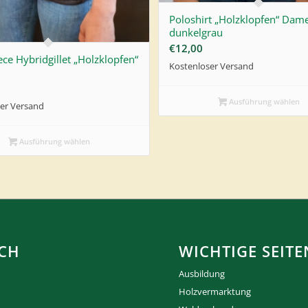
Poloshirt „Holzklopfen“ Dam
dunkelgrau
€
12,00
eece Hybridgillet „Holzklopfen“
Kostenloser Versand
Ausführung wählen
er Versand
Ausführung wählen
CH
WICHTIGE SEITE
Ausbildung
Holzvermarktung