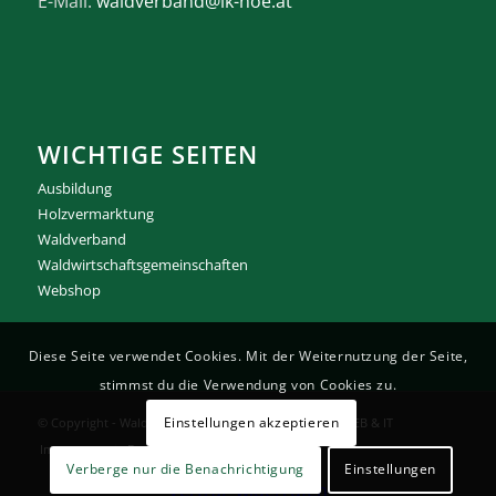
E-Mail:
waldverband@lk-noe.at
WICHTIGE SEITEN
Ausbildung
Holzvermarktung
Waldverband
Waldwirtschaftsgemeinschaften
Webshop
Diese Seite verwendet Cookies. Mit der Weiternutzung der Seite,
stimmst du die Verwendung von Cookies zu.
Einstellungen akzeptieren
© Copyright -
Waldverband NÖ
Umsetzung RAUREIF WEB & IT
Impressum
Datenschutz
Kontakt
Verberge nur die Benachrichtigung
Einstellungen
Vertrag widerrufen